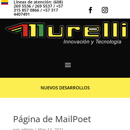
Líneas de atención: (608)
269 5536 / 269 5537 / +57
315 857 0866 / +57 317
4407491
NUEVOS DESARROLLOS
Página de MailPoet
por
admin
|
May 14, 2021